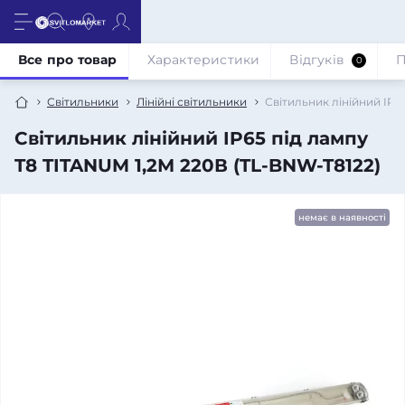
Все про товар
Характеристики
Відгуків
П
0
Світильники
Лінійні світильники
Світильник лінійний IP6
Світильник лінійний IP65 під лампу
T8 TITANUM 1,2М 220В (TL-BNW-T8122)
немає в наявності