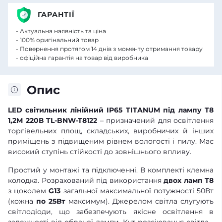
ГАРАНТІЇ
- Актуальна наявність та ціна
- 100% оригінальний товар
- Повернення протягом 14 днів з моменту отримання товару
- офіційна гарантія на товар від виробника
Опис
LED світильник лінійний IP65 TITANUM під лампу Т8
1,2М 220В
TL-BNW-T8122
– призначений для освітлення
торгівельних площ, складських, виробничих й інших
приміщень з підвищеним рівнем вологості і пилу. Має
високий ступінь стійкості до зовнішнього впливу.
Простий у монтажі та підключенні. В комплекті клемна
колодка. Розрахований під використання
двох ламп Т8
з цоколем
G13
загальної максимальної потужності 50Вт
(кожна
по 25Вт
максимум). Джерелом світла слугують
світлодіоди, що забезпечують якісне освітлення в
залежності від обраної лампи. Кут розсіювання світла -