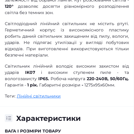
120°
дозволяє досягти рівномірного розподілення
світла без темних зон.
Світлодіодний лінійний світильник не містить ртуті.
Герметичний корпус із високоякісного пластику
робить даний світильник захищеним від пилу, вологи,
ударів. Не підлягає утилізації у вигляді побутових
відходів. При виготовленні використовуються тільки
безпечні матеріали.
Світильник лінійний володіє високим захистом від
ударів
IK07
і високим ступенем пиле - та
вологозахисту
IP65.
Робоча напруга
220-240В, 50/60Гц.
Гарантія -
1 рік.
Габаритні розміри
-
1275х95х60мм.
Теги:
Лінійні світильники
Характеристики
ВАГА І РОЗМІРИ ТОВАРУ