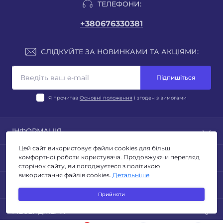
ТЕЛЕФОНИ:
+380676330381
СЛІДКУЙТЕ ЗА НОВИНКАМИ ТА АКЦІЯМИ:
Підпишіться
Я прочитав
Основні положення
і згоден з вимогами
ІНФОРМАЦІЯ
Цей сайт використовує файли cookies для більш
Блог
ПОПУЛЯРНЕ
комфортної роботи користувача. Продовжуючи перегляд
Відгуки
сторінок сайту, ви погоджуєтеся з політикою
Умови повернення
використання файлів cookies.
Детальніше
ЛІХТАРІ
КОНТАКТИ ТА АДРЕСА
Політика конфиденційності
ТУРИЗМ ТА КЕМПІНГ
Прийняти
Публічна оферта
ОСВІТЛЕННЯ
Адреса для листів: м. Київ, бульвар Миколи Руденка
Зворотній зв’язок
МЕСЕНДЖЕРИ
ЕЛЕКТРОТОВАРИ
14з
Виробники