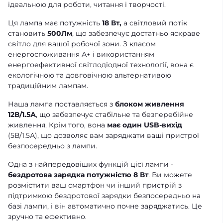
ідеальною для роботи, читання і творчості.
Ця лампа має потужність
18 Вт,
а світловий потік
становить
500Лм
, що забезпечує достатньо яскраве
світло для вашої робочої зони. З класом
енергоспоживання А+ і використанням
енергоефективної світлодіодної технології, вона є
екологічною та довговічною альтернативою
традиційним лампам.
Наша лампа поставляється з
блоком живлення
12В/1.5А
, що забезпечує стабільне та безперебійне
живлення. Крім того, вона
має один USB-вихід
(5В/1.5А), що дозволяє вам заряджати ваші пристрої
безпосередньо з лампи.
Одна з найпередовіших функцій цієї лампи -
бездротова зарядка потужністю 8 Вт
. Ви можете
розмістити ваш смартфон чи інший пристрій з
підтримкою бездротової зарядки безпосередньо на
базі лампи, і він автоматично почне заряджатись. Це
зручно та ефективно.