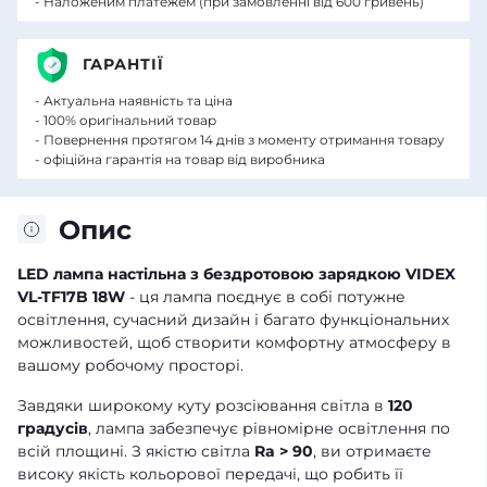
- Наложеним платежем (при замовленні від 600 гривень)
ГАРАНТІЇ
- Актуальна наявність та ціна
- 100% оригінальний товар
- Повернення протягом 14 днів з моменту отримання товару
- офіційна гарантія на товар від виробника
Опис
LED лампа настiльна з бездротовою зарядкою VIDEX
VL-TF17B 18W
- ця лампа поєднує в собі потужне
освітлення, сучасний дизайн і багато функціональних
можливостей, щоб створити комфортну атмосферу в
вашому робочому просторі.
Завдяки широкому куту розсіювання світла в
120
градусів
, лампа забезпечує рівномірне освітлення по
всій площині. З якістю світла
Ra > 90
, ви отримаєте
високу якість кольорової передачі, що робить її