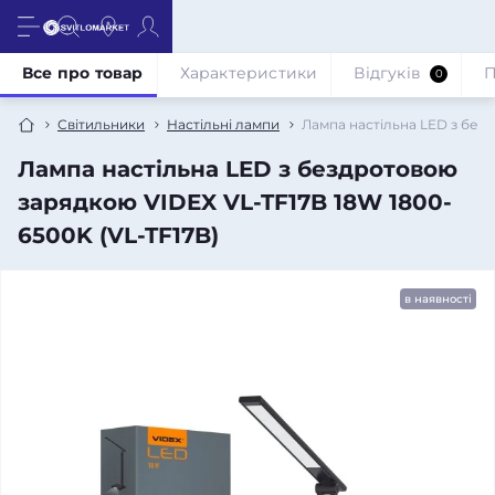
Все про товар
Характеристики
Відгуків
П
0
Світильники
Настільні лампи
Лампа настiльна LED з без
Лампа настiльна LED з бездротовою
зарядкою VIDEX VL-TF17B 18W 1800-
6500K (VL-TF17B)
в наявності