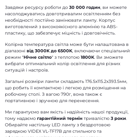
Завдяки ресурсу роботи до
30 000 годин
, ви можете
насолоджуватись довготривалим освітленням без
необхідності постійно замінювати лампу. Корпус
виготовлений з високоякісного алюмінію та ABS-
пластику, що забезпечує міцність і довговічність.
Колірна температура світла може бути налаштована в
діапазоні
від 3000K до 6500K
, включаючи спеціальний
режим "
Нічне світло
" з теплотою
1800K
. Ви зможете
вибрати оптимальний колір освітлення для різних
ситуацій і настроїв.
Загальні розміри лампи складають 176.5х115.2х393.5мм,
що робить її компактною і легкою для розміщення на
робочому столі. З вагою 790г, вона також є
портативною і зручною для перенесення.
Ми гарантуємо вам якість і надійність нашої продукції,
тому надаємо
гарантійний термін
тривалістю
3 роки
.
Обирайте настільну LED лампу з бездротовою
зарядкою VIDEX VL-TF17B для стильного та