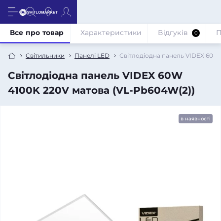
Все про товар
Характеристики
Відгуків
П
0
Світильники
Панелі LED
Світлодіодна панель VIDEX 60W 
Світлодіодна панель VIDEX 60W
4100K 220V матова (VL-Pb604W(2))
в наявності