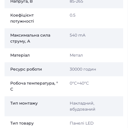
Напруга, В
85-265
Коефіцієнт
0.5
потужності
Максимальна сила
540 mA
струму, А
Матеріал
Метал
Ресурс роботи
30000 годин
Робоча температура, °
0°C+40°C
С
Тип монтажу
Накладний,
вбудований
Тип товару
Панелі LED