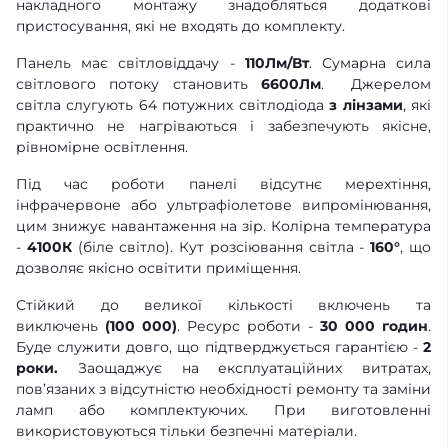
накладного монтажу знадобляться додаткові
пристосування, які не входять до комплекту.
Панель має світловіддачу -
110Лм/Вт
. Сумарна сила
світлового потоку становить
6600
Лм
. Джерелом
світла слугують 64 потужних світлодіода
з лінзами
, які
практично не нагріваються і забезпечують якісне,
рівномірне освітлення.
Під час роботи панелі відсутнє мерехтіння,
інфрачервоне або ультрафіолетове випромінювання,
цим знижує навантаження на зір. Колірна температура
-
41
00К
(біле світло). Кут розсіювання світла -
160°
, що
дозволяє якісно освітити приміщення.
Стійкий до великої кількості включень та
виключень
(100 000)
. Ресурс роботи -
30 000 годин
.
Буде служити довго, що підтверджується гарантією -
2
роки.
Заощаджує на експлуатаційних витратах,
пов’язаних з відсутністю необхідності ремонту та заміни
ламп або комплектуючих. При виготовленні
використовуються тільки безпечні матеріали.