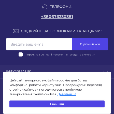
ТЕЛЕФОНИ:
+380676330381
СЛІДКУЙТЕ ЗА НОВИНКАМИ ТА АКЦІЯМИ:
Підпишіться
Я прочитав
Основні положення
і згоден з вимогами
ІНФОРМАЦІЯ
Цей сайт використовує файли cookies для більш
Блог
ПОПУЛЯРНЕ
комфортної роботи користувача. Продовжуючи перегляд
Відгуки
сторінок сайту, ви погоджуєтеся з політикою
Умови повернення
використання файлів cookies.
Детальніше
ЛІХТАРІ
КОНТАКТИ ТА АДРЕСА
Політика конфиденційності
ТУРИЗМ ТА КЕМПІНГ
Прийняти
Публічна оферта
ОСВІТЛЕННЯ
Адреса для листів: м. Київ, бульвар Миколи Руденка
Зворотній зв’язок
МЕСЕНДЖЕРИ
ЕЛЕКТРОТОВАРИ