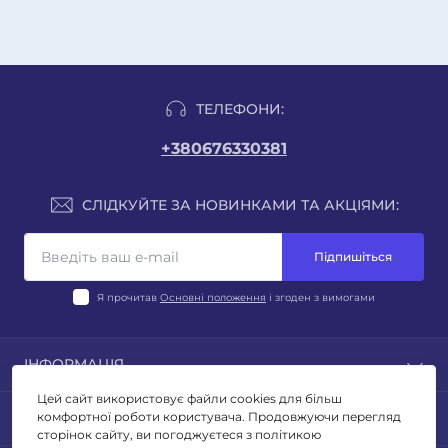
ТЕЛЕФОНИ:
+380676330381
СЛІДКУЙТЕ ЗА НОВИНКАМИ ТА АКЦІЯМИ:
Підпишіться
Я прочитав
Основні положення
і згоден з вимогами
ІНФОРМАЦІЯ
Цей сайт використовує файли cookies для більш
Блог
ПОПУЛЯРНЕ
комфортної роботи користувача. Продовжуючи перегляд
Відгуки
сторінок сайту, ви погоджуєтеся з політикою