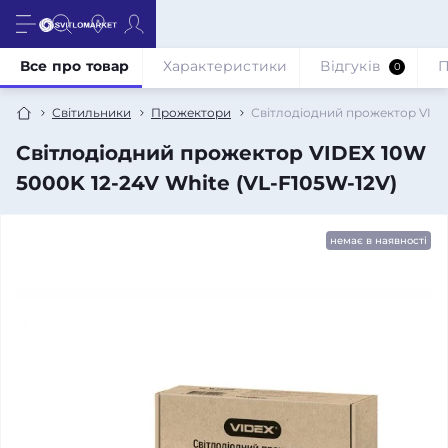
Все про товар
Характеристики
Відгуків
П
0
Світильники
Прожектори
Світлодіодний прожектор VIDEX
Світлодіодний прожектор VIDEX 10W
5000K 12-24V White (VL-F105W-12V)
немає в наявності