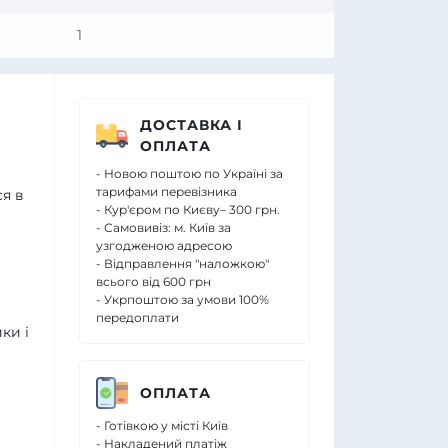
1
ДОСТАВКА І
ОПЛАТА
- Новою поштою по Україні за
тарифами перевізника
ся в
- Кур'єром по Києву– 300 грн.
- Самовивіз: м. Київ за
узгодженою адресою
- Відправлення "наложкою"
всього від 600 грн
- Укрпоштою за умови 100%
передоплати
ки і
ОПЛАТА
- Готівкою у місті Київ
- Накладений платіж