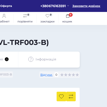
+380676163591
Оферта
Замовити дзвінок
0
0
0
абінет
порівняти
закладки
кошик
VL-TRF003-B)
ня
Iнформація
0
RF003-B
Відгуки:
0