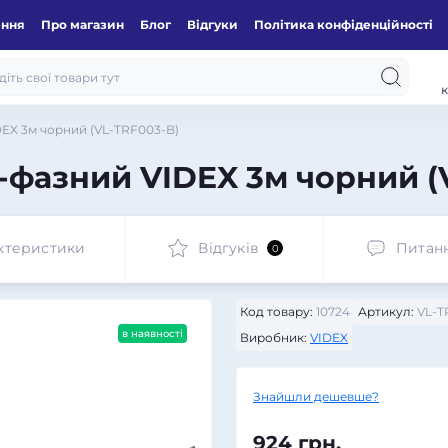
ення
Про магазин
Блог
Відгуки
Політика конфіденційності
к
DEX 3м чорний (VL-TRF003-B)
1-фазний VIDEX 3м чорний (
ктеристики
Відгуків
Питан
0
Код товару:
10724
Артикул:
VL-T
в наявності
Виробник:
VIDEX
Знайшли дешевше?
924 грн.