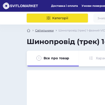
Доставка і оплата
Умови поверн
Категорії
Світильники
Шинопровід (трек) 1-фазний VI
Шинопровід (трек) 
Все про товар
Хара