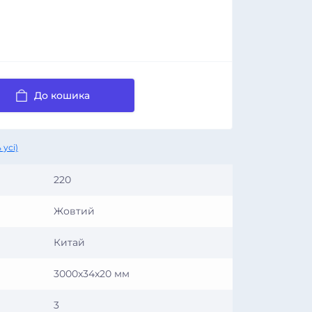
До кошика
 усі)
220
Жовтий
Китай
3000x34x20 мм
3