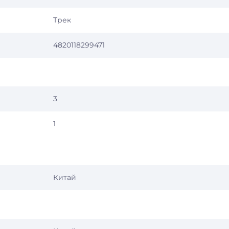
Трек
4820118299471
3
1
Китай