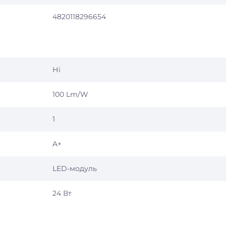
4820118296654
Ні
100 Lm/W
1
A+
LED-модуль
24 Вт