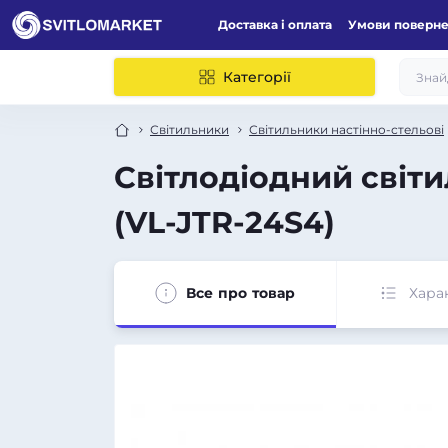
Доставка і оплата
Умови поверн
Категорії
Світильники
Світильники настінно-стельові
Світлодіодний світ
(VL-JTR-24S4)
Все про товар
Хара