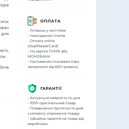
тура
ОПЛАТА
тити
ювач
- Готівкою у місті Київ
 для
- Накладений платіж
- Оплата online
(Visa/MasterCard)
вго,
- На картки ПУМБ або
ли.
МОНОБАНК
- Наложеним платежем (при
боча
замовленні від 600 гривень)
ГАРАНТІЇ
- Актуальна наявність та ціна
- 100% оригінальний товар
- Повернення протягом 14 днів
з моменту отримання товару
- офіційна гарантія на товар від
виробника