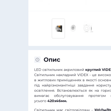
Опис
LED світильник акриловий
круглий VIDE
Світильник накладний VIDEX - це висок
в житлових приміщеннях в якості основ
під найрізноманітніші завдання корис
освітлення. Встановлюється як на гориз
вимагає обслуговування протягом в
усього
420
x46мм.
Світильник має світловіддачу -
100Лм/В