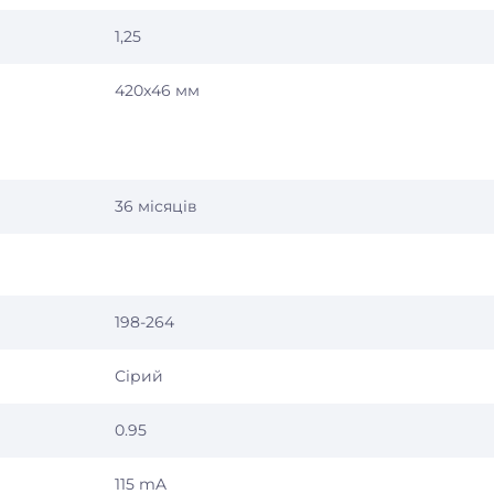
1,25
420x46 мм
36 місяців
198-264
Сірий
0.95
115 mA