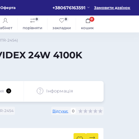
+380676163591
Оферта
Замовити дзвінок
0
0
0
абінет
порівняти
закладки
кошик
JTR-24S4)
VIDEX 24W 4100K
ня
Iнформація
0
TR-24S4
Відгуки:
0