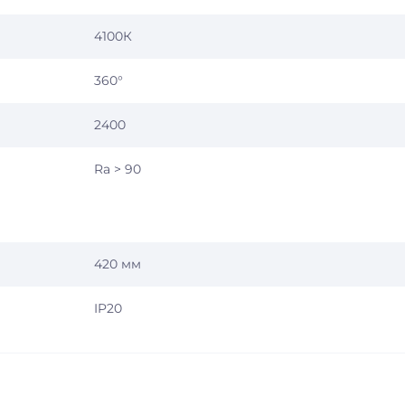
4100К
360°
2400
Ra > 90
420 мм
IP20