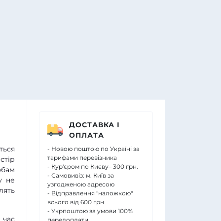
ДОСТАВКА І
ОПЛАТА
ться
- Новою поштою по Україні за
тарифами перевізника
стір
- Кур'єром по Києву– 300 грн.
обам
- Самовивіз: м. Київ за
у не
узгодженою адресою
лять
- Відправлення "наложкою"
всього від 600 грн
- Укрпоштою за умови 100%
 час
передоплати