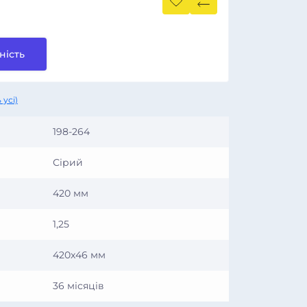
ність
 усі)
198-264
Сірий
420 мм
1,25
420x46 мм
36 місяців