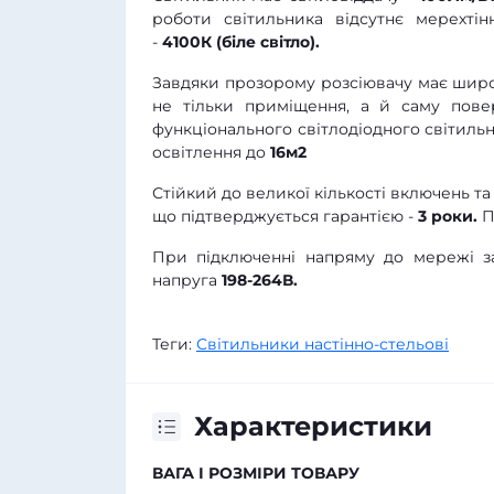
роботи світильника відсутнє мерехті
-
4100К (біле світло).
Завдяки прозорому розсіювачу має широ
не тільки приміщення, а й саму пове
функціонального світлодіодного світильн
освітлення до
16м2
Стійкий до великої кількості включень т
що підтверджується гарантією -
3 роки.
П
При підключенні напряму до мережі за
напруга
198-264В.
Теги:
Світильники настінно-стельові
Характеристики
ВАГА І РОЗМІРИ ТОВАРУ