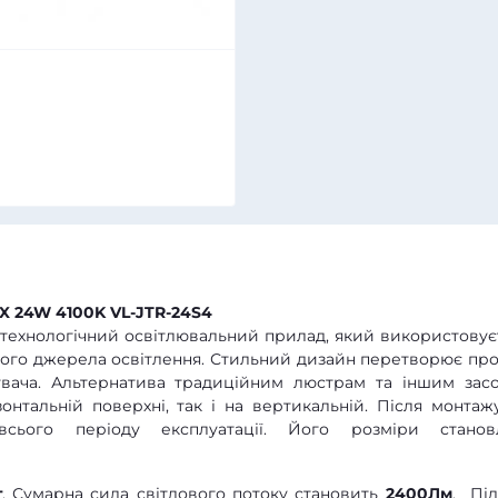
X 24W 4100K VL-JTR-24S4
отехнологічний освітлювальний прилад, який використовує
ного джерела освітлення. Стильний дизайн перетворює про
тувача. Альтернатива традиційним люстрам та іншим зас
онтальній поверхні, так і на вертикальній. Після монтаж
сього періоду експлуатації. Його розміри станов
т
. Сумарна сила світлового потоку становить
2400Лм
. Під