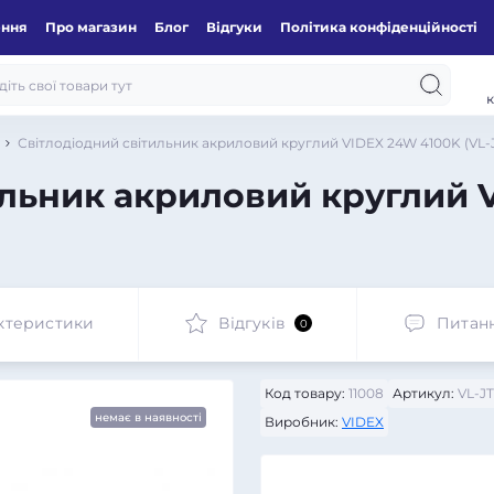
ення
Про магазин
Блог
Відгуки
Політика конфіденційності
к
Світлодіодний світильник акриловий круглий VIDEX 24W 4100K (VL-
ильник акриловий круглий 
ктеристики
Відгуків
Питан
0
Код товару:
11008
Артикул:
VL-J
немає в наявності
Виробник:
VIDEX