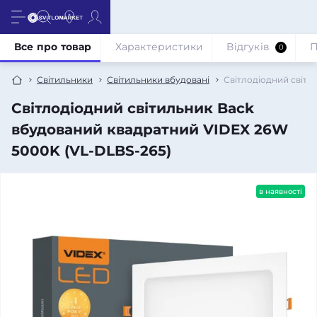
Все про товар
Характеристики
Відгуків
П
0
Світильники
Світильники вбудовані
Світлодіодний світи
Світлодіодний світильник Back
вбудований квадратний VIDEX 26W
5000K (VL-DLBS-265)
в наявності