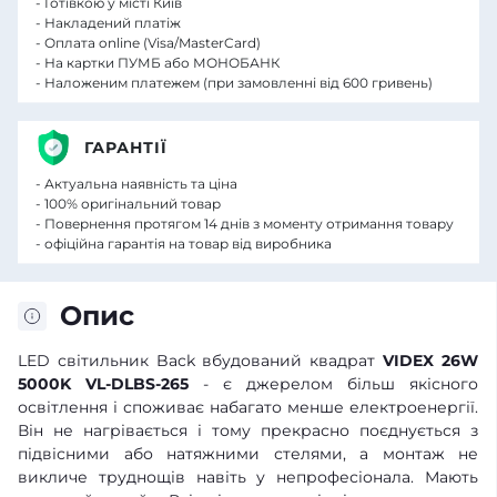
- Готівкою у місті Київ
- Накладений платіж
- Оплата online (Visa/MasterCard)
- На картки ПУМБ або МОНОБАНК
- Наложеним платежем (при замовленні від 600 гривень)
ГАРАНТІЇ
- Актуальна наявність та ціна
- 100% оригінальний товар
- Повернення протягом 14 днів з моменту отримання товару
- офіційна гарантія на товар від виробника
Опис
LED світильник Back вбудований квадрат
VIDEX 26W
5000K VL-DLBS-265
- є джерелом більш якісного
освітлення і споживає набагато менше електроенергії.
Він не нагрівається і тому прекрасно поєднується з
підвісними або натяжними стелями, а монтаж не
викличе труднощів навіть у непрофесіонала. Мають