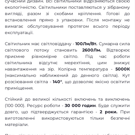
сучасний дизайн. Всі світильники відрізняються своєю
екологічністю. Світильники поставляються у зібраному
вигляді, разом зі скобами кріплення. Готові до
встановлення прямо з упаковки. Після монтажу не
вимагає обслуговування протягом всього періоду
експлуатації.
Світильник має світловіддачу -
100Лм/Вт.
Сумарна сила
світлового потоку становить
2600Лм.
Відтворює
приємне рівномірне світло. Під час роботи
світильника відсутнє мерехтіння, цим знижує
навантаження на зір. Колірна температура -
5000К
(максимально наближений до денного світла). Кут
розсіювання світла -
140°
, що дозволяє якісно освітити
приміщення.
Стійкий до великої кількості включень та виключень
(100 000). Ресурс роботи -
30 000 годин
. Буде служити
довго, що підтверджується гарантією -
2 роки.
При
виготовленні використовуються тільки безпечні
матеріали.