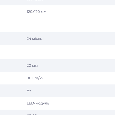
120х120 мм
24 місяці
20 мм
90 Lm/W
A+
LED-модуль