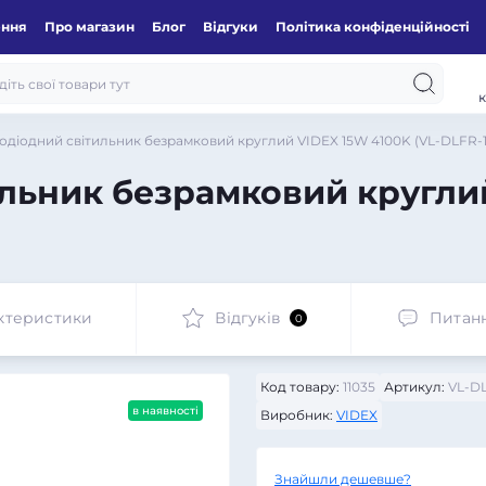
ення
Про магазин
Блог
Відгуки
Політика конфіденційності
к
одіодний світильник безрамковий круглий VIDEX 15W 4100K (VL-DLFR-1
ильник безрамковий кругли
ктеристики
Відгуків
Питан
0
Код товару:
11035
Артикул:
VL-DL
в наявності
Виробник:
VIDEX
Знайшли дешевше?