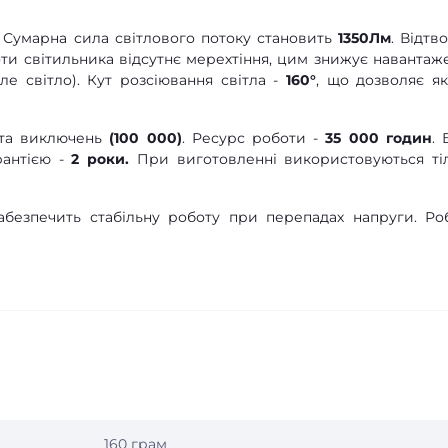
. Сумарна сила світлового потоку становить
1350Лм
. Відтв
оти світильника відсутнє мерехтіння, цим знижує навантаж
іле світло). Кут розсіювання світла -
160°
, що дозволяє як
ь та виключень
(100 000)
. Ресурс роботи -
35 000 годин
. 
антією -
2 роки.
При виготовленні використовуються ті
безпечить стабільну роботу при перепадах напруги. Ро
160 грам