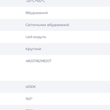
-20°C+40°C
Вбудований
Світильник вбудований
Led-модуль
Круглий
4820118298207
4100К
160°