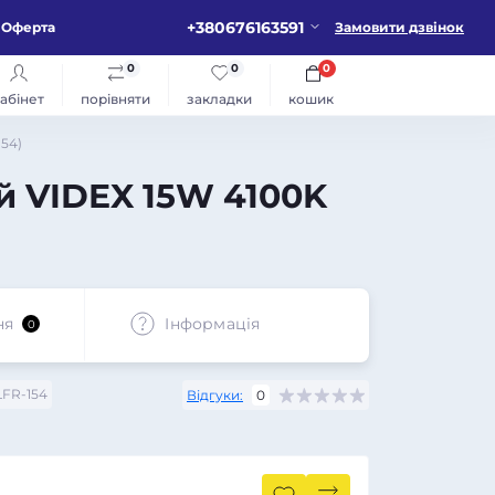
+380676163591
Оферта
Замовити дзвінок
0
0
0
абінет
порівняти
закладки
кошик
54)
й VIDEX 15W 4100K
ня
Iнформація
0
FR-154
Відгуки:
0