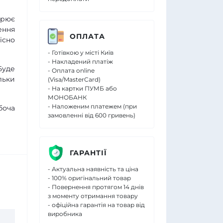
орює
ення
ОПЛАТА
існо
- Готівкою у місті Київ
- Накладений платіж
Буде
- Оплата online
льки
(Visa/MasterCard)
- На картки ПУМБ або
МОНОБАНК
- Наложеним платежем (при
боча
замовленні від 600 гривень)
ГАРАНТІЇ
- Актуальна наявність та ціна
- 100% оригінальний товар
- Повернення протягом 14 днів
з моменту отримання товару
- офіційна гарантія на товар від
виробника