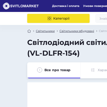
Доставка і оплата
Умови поверн
Категорії
Світильники
Світильники вбудовані
Світл
Світлодіодний світ
(VL-DLFR-154)
Все про товар
Хара