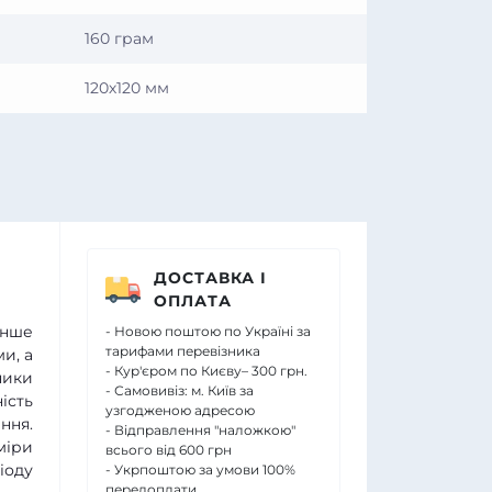
160 грам
120х120 мм
ДОСТАВКА І
ОПЛАТА
енше
- Новою поштою по Україні за
тарифами перевізника
и, а
- Кур'єром по Києву– 300 грн.
ники
- Самовивіз: м. Київ за
ість
узгодженою адресою
ння.
- Відправлення "наложкою"
міри
всього від 600 грн
іоду
- Укрпоштою за умови 100%
передоплати