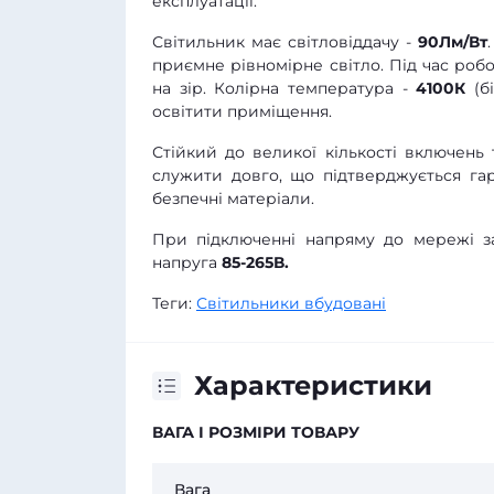
експлуатації.
Світильник має світловіддачу -
90Лм/Вт
приємне рівномірне світло. Під час роб
на зір. Колірна температура -
4100К
(б
освітити приміщення.
Стійкий до великої кількості включен
служити довго, що підтверджується гар
безпечні матеріали.
При підключенні напряму до мережі за
напруга
85-265В.
Теги:
Світильники вбудовані
Характеристики
ВАГА І РОЗМІРИ ТОВАРУ
Вага