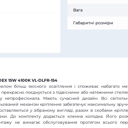
Вага
Габаритні розміри
DEX 15W 4100K VL-DLFR-154
елом більш якісного освітлення і споживає набагато м
му прекрасно поєднується з підвісними або натяжними стелям
у непрофесіонала. Мають сучасний дизайн. Всі світиль
ульований механізм кріплення забезпечує максимальну зручн
оставляються у зібраному вигляді, разом зі скобами кріпле
вки. До комплекту додається клемна колодка. Його роз
тажу не вимагає обслуговування протягом всього пер