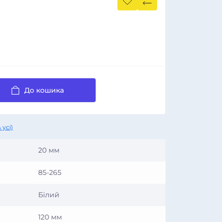
До кошика
 усі)
20 мм
85-265
Білий
120 мм