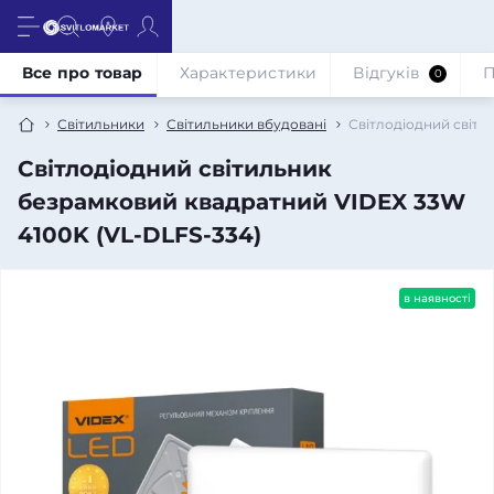
Все про товар
Характеристики
Відгуків
П
0
Світильники
Світильники вбудовані
Світлодіодний світи
Світлодіодний світильник
безрамковий квадратний VIDEX 33W
4100K (VL-DLFS-334)
в наявності