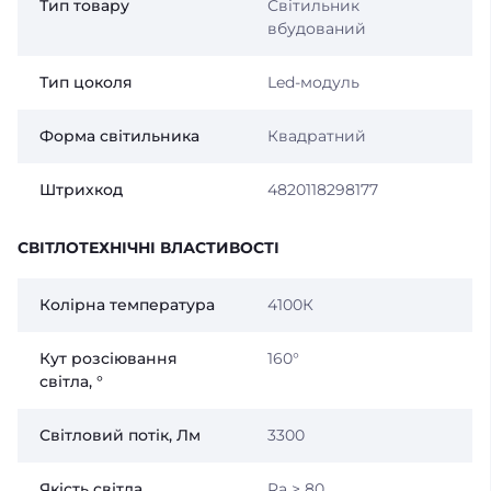
Тип товару
Світильник
вбудований
Тип цоколя
Led-модуль
Форма світильника
Квадратний
Штрихкод
4820118298177
СВІТЛОТЕХНІЧНІ ВЛАСТИВОСТІ
Колірна температура
4100К
Кут розсіювання
160°
світла, °
Світловий потік, Лм
3300
Якість світла
Ra > 80