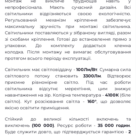
монтаж не викличе труднощів навіть у
непрофесіонала. Мають сучасний дизайн. Всі
світильники відрізняються своєю екологічністю.
Регульований механізм кріплення забезпечує
максимальну зручність при монтажі світильника.
Світильники поставляються у зібраному вигляді, разом
зі скобами кріплення. Готові до встановлення прямо з
упаковки. До комплекту додається клемна
колодка. Після монтажу не вимагає обслуговування
протягом всього періоду експлуатації.
Світильник має світловіддачу -
100Лм/Вт
. Сумарна сила
світлового потоку становить
3300Лм
. Відтворює
приємне рівномірне світло. Під час роботи
світильника відсутнє мерехтіння, цим знижує
навантаження на зір. Колірна температура -
4100К
(біле
світло). Кут розсіювання світла -
160°
, що дозволяє
якісно освітити приміщення.
Стійкий до великої кількості включень та
виключень
(100 000)
. Ресурс роботи -
35 000 годин
.
Буде служити довго, що підтверджується гарантією -
2