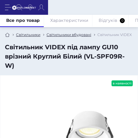
Все про товар
Характеристики
Відгуків
П
0
Світильники
Світильники вбудовані
Світильник VIDEX пі
Світильник VIDEX під лампу GU10
врізний Круглий Білий (VL-SPF09R-
W)
в наявності