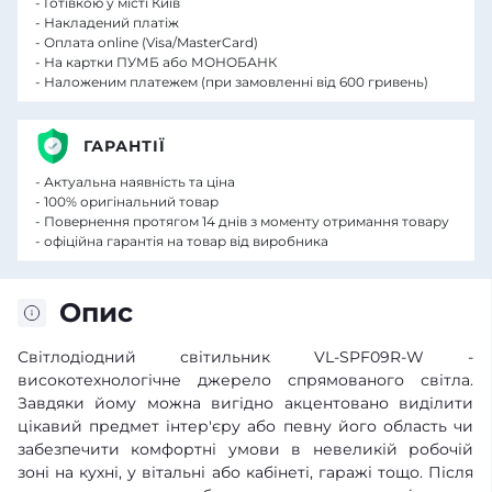
- Готівкою у місті Київ
- Накладений платіж
- Оплата online (Visa/MasterCard)
- На картки ПУМБ або МОНОБАНК
- Наложеним платежем (при замовленні від 600 гривень)
ГАРАНТІЇ
- Актуальна наявність та ціна
- 100% оригінальний товар
- Повернення протягом 14 днів з моменту отримання товару
- офіційна гарантія на товар від виробника
Опис
Світлодіодний світильник VL-SPF09R-W -
високотехнологічне джерело спрямованого світла.
Завдяки йому можна вигідно акцентовано виділити
цікавий предмет інтер'єру або певну його область чи
забезпечити комфортні умови в невеликій робочій
зоні на кухні, у вітальні або кабінеті, гаражі тощо. Після