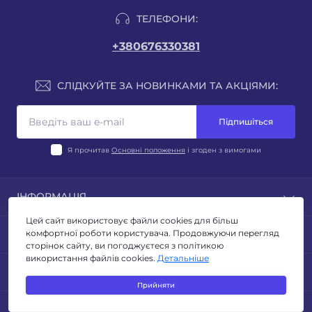
ТЕЛЕФОНИ:
+380676330381
СЛІДКУЙТЕ ЗА НОВИНКАМИ ТА АКЦІЯМИ:
Підпишіться
Я прочитав
Основні положення
і згоден з вимогами
ІНФОРМАЦІЯ
Цей сайт використовує файли cookies для більш
Блог
ПОПУЛЯРНЕ
комфортної роботи користувача. Продовжуючи перегляд
Відгуки
сторінок сайту, ви погоджуєтеся з політикою
Умови повернення
використання файлів cookies.
Детальніше
ЛІХТАРІ
КОНТАКТИ ТА АДРЕСА
Політика конфиденційності
ТУРИЗМ ТА КЕМПІНГ
Прийняти
Публічна оферта
ОСВІТЛЕННЯ
Адреса для листів: м. Київ, бульвар Миколи Руденка
Зворотній зв’язок
МЕСЕНДЖЕРИ