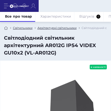
Все про товар
Характеристики
Відгуків
П
0
Світильники
Архітектурні світильники
Світлодіодний сві
Світлодіодний світильник
архітектурний AR012G IP54 VIDEX
GU10x2 (VL-AR012G)
в наявності