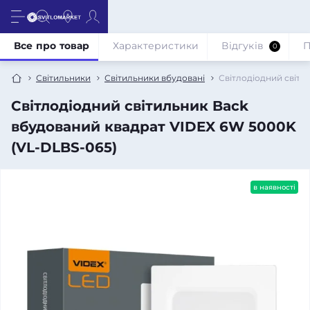
Все про товар
Характеристики
Відгуків
П
0
Світильники
Світильники вбудовані
Світлодіодний світи
Світлодіодний світильник Back
вбудований квадрат VIDEX 6W 5000K
(VL-DLBS-065)
в наявності