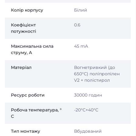
Колір корпусу
Білий
Коефіцієнт
0.6
потужності
Максимальна сила
45 mA
струму, А
Матеріал
Вогнетривкий (до
650°С) поліпропілен
V2 + полістирол
Ресурс роботи
30000 годин
Робоча температура, °
-20°C+40°C
С
Тип монтажу
Вбудований