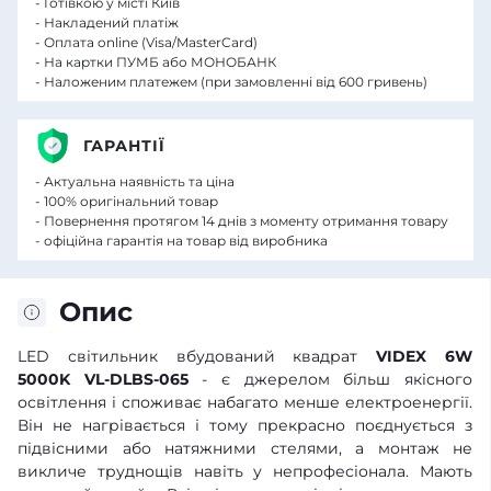
- Готівкою у місті Київ
- Накладений платіж
- Оплата online (Visa/MasterCard)
- На картки ПУМБ або МОНОБАНК
- Наложеним платежем (при замовленні від 600 гривень)
ГАРАНТІЇ
- Актуальна наявність та ціна
- 100% оригінальний товар
- Повернення протягом 14 днів з моменту отримання товару
- офіційна гарантія на товар від виробника
Опис
LED світильник вбудований квадрат
VIDEX 6W
5000K VL-DLBS-065
- є джерелом більш якісного
освітлення і споживає набагато менше електроенергії.
Він не нагрівається і тому прекрасно поєднується з
підвісними або натяжними стелями, а монтаж не
викличе труднощів навіть у непрофесіонала. Мають