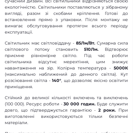
сучасний дизайн. Всі світильники відрізняються своєю
екологічністю. Світильники поставляються у зібраному
вигляді, разом зі скобами кріплення. Готові до
встановлення прямо з упаковки. Після монтажу не
вимагає обслуговування протягом всього періоду
експлуатації.
Світильник має світловіддачу -
85Лм/Вт.
Сумарна сила
світлового потоку становить
510Лм.
Відтворює
приємне рівномірне світло. Під час роботи
світильника відсутнє мерехтіння, цим знижує
навантаження на зір. Колірна температура -
5000К
(максимально наближений до денного світла). Кут
розсіювання світла -
140°
, що дозволяє якісно освітити
приміщення.
Стійкий до великої кількості включень та виключень
(100 000). Ресурс роботи -
30 000 годин.
Буде служити
довго, що підтверджується гарантією -
2 роки.
При
виготовленні використовуються тільки безпечні
матеріали.