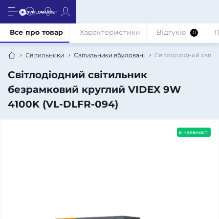
Все про товар
Характеристики
Відгуків
П
0
Світильники
Світильники вбудовані
Світлодіодний світи
Світлодіодний світильник
безрамковий круглий VIDEX 9W
4100K (VL-DLFR-094)
в наявності