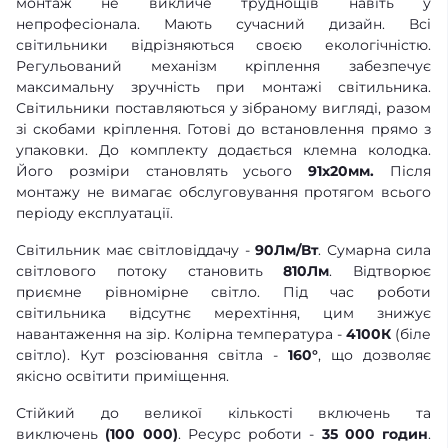
монтаж не викличе труднощів навіть у
непрофесіонала. Мають сучасний дизайн. Всі
світильники відрізняються своєю екологічністю.
Регульований механізм кріплення забезпечує
максимальну зручність при монтажі світильника.
Світильники поставляються у зібраному вигляді, разом
зі скобами кріплення. Готові до встановлення прямо з
упаковки. До комплекту додається клемна колодка.
Його розміри становлять усього
91x20мм.
Після
монтажу не вимагає обслуговування протягом всього
періоду експлуатації.
Світильник має світловіддачу -
90Лм/Вт
. Сумарна сила
світлового потоку становить
810Лм
. Відтворює
приємне рівномірне світло. Під час роботи
світильника відсутнє мерехтіння, цим знижує
навантаження на зір. Колірна температура -
4100К
(біле
світло). Кут розсіювання світла -
160°
, що дозволяє
якісно освітити приміщення.
Стійкий до великої кількості включень та
виключень
(100 000)
. Ресурс роботи -
35 000 годин
.